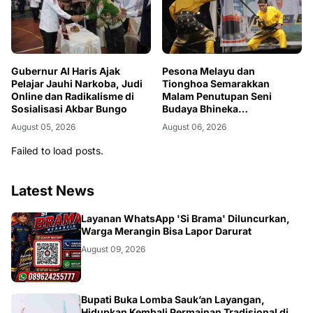
Gubernur Al Haris Ajak
Pesona Melayu dan
Pelajar Jauhi Narkoba, Judi
Tionghoa Semarakkan
Online dan Radikalisme di
Malam Penutupan Seni
Sosialisasi Akbar Bungo
Budaya Bhineka
Kebangsaan, Harmoni
August 05, 2026
August 06, 2026
Bhinneka Tunggal Ika
Terpatri di Tanjab Barat
Failed to load posts.
Latest News
BANGKO
Layanan WhatsApp 'Si Brama' Diluncurkan,
Warga Merangin Bisa Lapor Darurat
August 09, 2026
BERITA
Bupati Buka Lomba Sauk’an Layangan,
Hidupkan Kembali Permainan Tradisional di