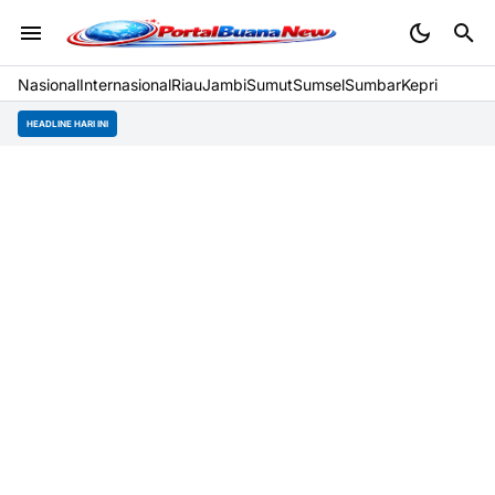
Nasional
Internasional
Riau
Jambi
Sumut
Sumsel
Sumbar
Kepri
HEADLINE HARI INI