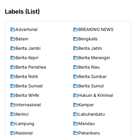
Labels (List)
Advertorial
BREAKING NEWS
Batam
Bengkalis
Berita Jambi
Berita Jatim
Berita Kepri
Berita Merangin
Berita Peristiwa
Berita Riau
Berita Rohil
Berita Sumbar
Berita Sumsel
Berita Sumut
Berita WHN
Hukum & Kriminal
Internasional
Kampar
Kerinci
Labuhanbatu
Lampung
Mandau
Nasional
Pekanbaru