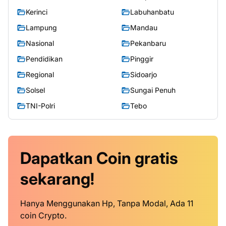
Kerinci
Labuhanbatu
Lampung
Mandau
Nasional
Pekanbaru
Pendidikan
Pinggir
Regional
Sidoarjo
Solsel
Sungai Penuh
TNI-Polri
Tebo
Dapatkan
Coin
gratis
sekarang!
Hanya Menggunakan Hp, Tanpa Modal, Ada 11
coin Crypto.