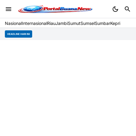
Nasional
Internasional
Riau
Jambi
Sumut
Sumsel
Sumbar
Kepri
HEADLINE HARI INI