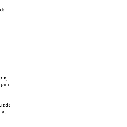
ndak
song
 jam
u ada
'at