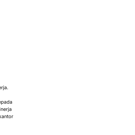
rja.
kepada
nerja
kantor