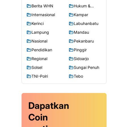
Berita WHN
Hukum &
Kriminal
Internasional
Kampar
Kerinci
Labuhanbatu
Lampung
Mandau
Nasional
Pekanbaru
Pendidikan
Pinggir
Regional
Sidoarjo
Solsel
Sungai Penuh
TNI-Polri
Tebo
Dapatkan
Coin