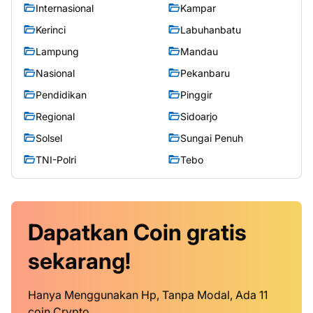
Internasional
Kampar
Kerinci
Labuhanbatu
Lampung
Mandau
Nasional
Pekanbaru
Pendidikan
Pinggir
Regional
Sidoarjo
Solsel
Sungai Penuh
TNI-Polri
Tebo
Dapatkan
Coin
gratis
sekarang!
Hanya Menggunakan Hp, Tanpa Modal, Ada 11
coin Crypto.