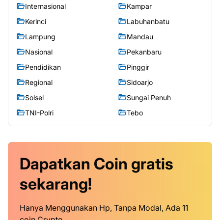
Internasional
Kampar
Kerinci
Labuhanbatu
Lampung
Mandau
Nasional
Pekanbaru
Pendidikan
Pinggir
Regional
Sidoarjo
Solsel
Sungai Penuh
TNI-Polri
Tebo
Dapatkan
Coin
gratis
sekarang!
Hanya Menggunakan Hp, Tanpa Modal, Ada 11
coin Crypto.