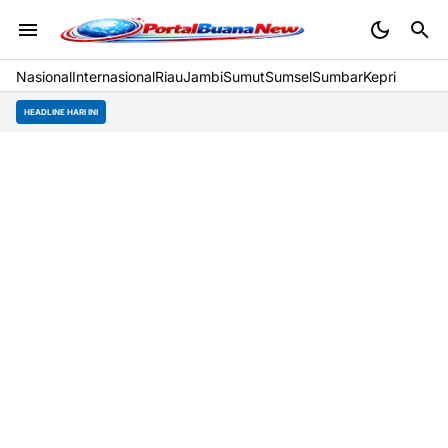
Nasional
Internasional
Riau
Jambi
Sumut
Sumsel
Sumbar
Kepri
HEADLINE HARI INI