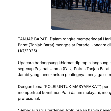
TANJAB BARAT– Dalam rangka memperingati Hari 
Barat (Tanjab Barat) menggelar Parade Upacara d
(1/7/2025).
Upacara berlangsung khidmat dipimpin langsung 
segenap Pejabat Utama (PJU) Polres Tanjab Bara
Jambi yang menekankan pentingnya menjaga semang
Dengan tema “POLRI UNTUK MASYARAKAT”, perin
memperkuat komitmen Polri dalam melayani, meng
profesional.
“Sebagai garda terdepan, Polri bukan hanya peneg