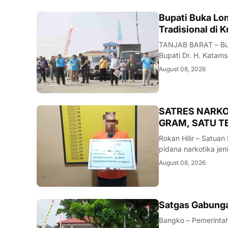
BERITA
Bupati Buka Lo
‎TANJAB BARAT – Bup
Bupati Dr. H. Katam
Layangan di kawasan
August 08, 2026
rencanakan berlang
BERITA
SATRES NARKO
GRAM, SATU 
Rokan Hilir – Satuan
pidana narkotika je
Provinsi Riau.Dalam
August 08, 2026
alias AT (43) yang di
BANGKO
Satgas Gabunga
Bangko – Pemerinta