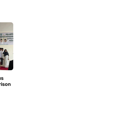
us
rison