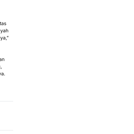
tas
ayah
ya,”
an
,
ya.