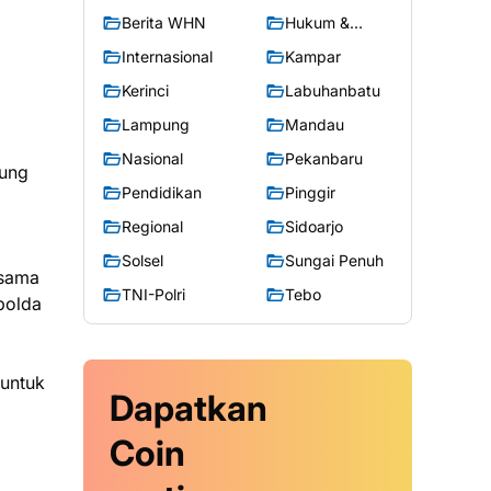
Berita WHN
Hukum &
Kriminal
Internasional
Kampar
Kerinci
Labuhanbatu
Lampung
Mandau
Nasional
Pekanbaru
bung
Pendidikan
Pinggir
Regional
Sidoarjo
Solsel
Sungai Penuh
rsama
TNI-Polri
Tebo
polda
untuk
Dapatkan
Coin