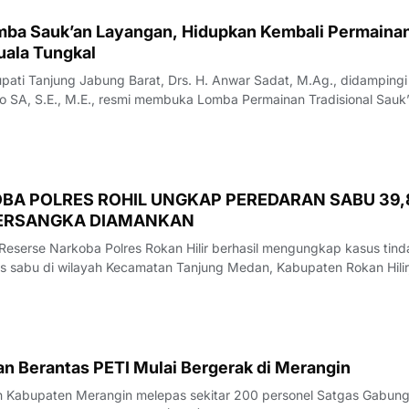
mba Sauk’an Layangan, Hidupkan Kembali Permaina
ati Tanjung Jabung Barat, Drs. H. Anwar Sadat, M.Ag., didampingi
so SA, S.E., M.E., resmi membuka Lomba Permainan Tradisional Sauk
 Waterfront City Kuala Tungkal, Sabtu (08/08/26).‎‎Perlombaan yang
sung selama dua
BA POLRES ROHIL UNGKAP PEREDARAN SABU 39,
TERSANGKA DIAMANKAN
 Reserse Narkoba Polres Rokan Hilir berhasil mengungkap kasus tind
nis sabu di wilayah Kecamatan Tanjung Medan, Kabupaten Rokan Hilir
 pengungkapan tersebut, petugas mengamankan seorang pria berinis
duga terlibat
n Berantas PETI Mulai Bergerak di Merangin
h Kabupaten Merangin melepas sekitar 200 personel Satgas Gabun