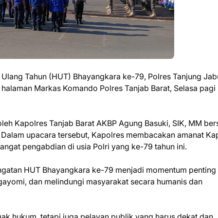
Ulang Tahun (HUT) Bhayangkara ke-79, Polres Tanjung Ja
i halaman Markas Komando Polres Tanjab Barat, Selasa pagi
oleh Kapolres Tanjab Barat AKBP Agung Basuki, SIK, MM be
t. Dalam upacara tersebut, Kapolres membacakan amanat Ka
at pengabdian di usia Polri yang ke-79 tahun ini.
gatan HUT Bhayangkara ke-79 menjadi momentum penting 
ayomi, dan melindungi masyarakat secara humanis dan
ak hukum, tetapi juga pelayan publik yang harus dekat dan