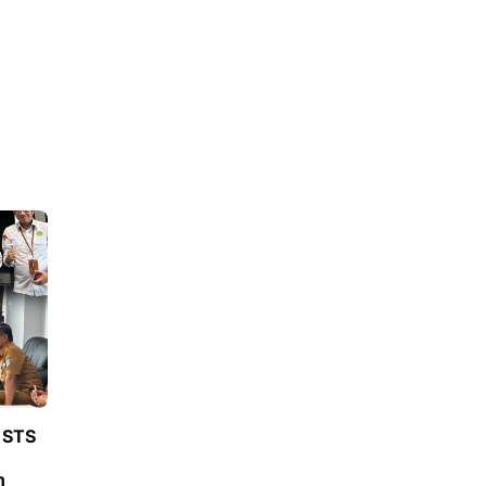
 STS
n