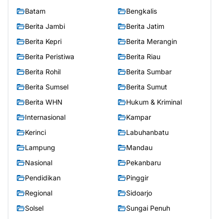
Batam
Bengkalis
Berita Jambi
Berita Jatim
Berita Kepri
Berita Merangin
Berita Peristiwa
Berita Riau
Berita Rohil
Berita Sumbar
Berita Sumsel
Berita Sumut
Berita WHN
Hukum & Kriminal
Internasional
Kampar
Kerinci
Labuhanbatu
Lampung
Mandau
Nasional
Pekanbaru
Pendidikan
Pinggir
Regional
Sidoarjo
Solsel
Sungai Penuh