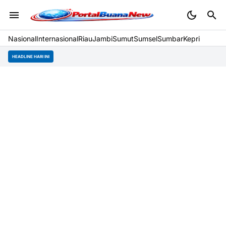
Nasional
Internasional
Riau
Jambi
Sumut
Sumsel
Sumbar
Kepri
HEADLINE HARI INI