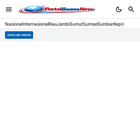
Nasional
Internasional
Riau
Jambi
Sumut
Sumsel
Sumbar
Kepri
HEADLINE HARI INI