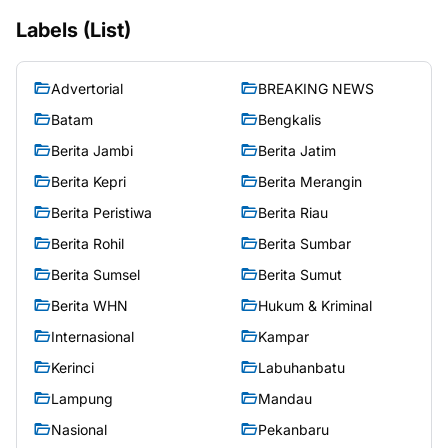
Labels (List)
Advertorial
BREAKING NEWS
Batam
Bengkalis
Berita Jambi
Berita Jatim
Berita Kepri
Berita Merangin
Berita Peristiwa
Berita Riau
Berita Rohil
Berita Sumbar
Berita Sumsel
Berita Sumut
Berita WHN
Hukum & Kriminal
Internasional
Kampar
Kerinci
Labuhanbatu
Lampung
Mandau
Nasional
Pekanbaru