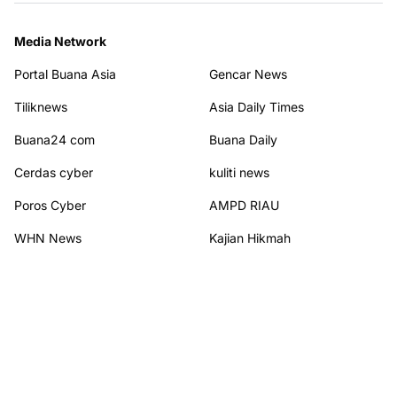
Media Network
Portal Buana Asia
Gencar News
Tiliknews
Asia Daily Times
Buana24 com
Buana Daily
Cerdas cyber
kuliti news
Poros Cyber
AMPD RIAU
WHN News
Kajian Hikmah
Terhubung dengan kami
© 2026
PORTAL BUANA NEW
from
Portal Buana New
. All rights reserved.