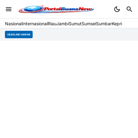
Nasional
Internasional
Riau
Jambi
Sumut
Sumsel
Sumbar
Kepri
HEADLINE HARI INI