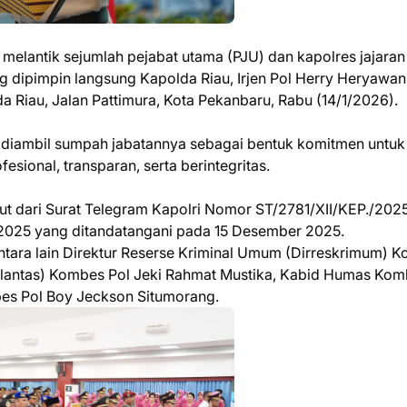
 melantik sejumlah pejabat utama (PJU) dan kapolres jajaran
ng dipimpin langsung Kapolda Riau, Irjen Pol Herry Heryawan
a Riau, Jalan Pattimura, Kota Pekanbaru, Rabu (14/1/2026).
ik diambil sumpah jabatannya sebagai bentuk komitmen untuk
sional, transparan, serta berintegritas.
njut dari Surat Telegram Kapolri Nomor ST/2781/XII/KEP./2025
/2025 yang ditandatangani pada 15 Desember 2025.
antara lain Direktur Reserse Kriminal Umum (Dirreskrimum) 
Dirlantas) Kombes Pol Jeki Rahmat Mustika, Kabid Humas Ko
es Pol Boy Jeckson Situmorang.