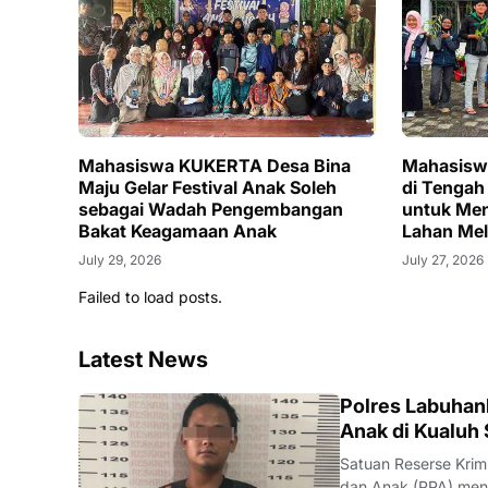
Mahasiswa KUKERTA Desa Bina
Mahasisw
Maju Gelar Festival Anak Soleh
di Tengah
sebagai Wadah Pengembangan
untuk Men
Bakat Keagamaan Anak
Lahan Mela
Penerapan
July 29, 2026
July 27, 2026
Failed to load posts.
Latest News
BERITA
Polres Labuhan
Anak di Kualuh 
Satuan Reserse Krim
dan Anak (PPA) men