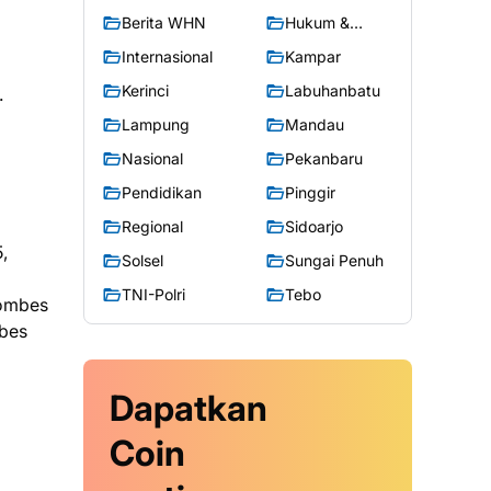
Berita WHN
Hukum &
Kriminal
Internasional
Kampar
Kerinci
Labuhanbatu
.
Lampung
Mandau
Nasional
Pekanbaru
Pendidikan
Pinggir
Regional
Sidoarjo
,
Solsel
Sungai Penuh
TNI-Polri
Tebo
Kombes
mbes
Dapatkan
Coin