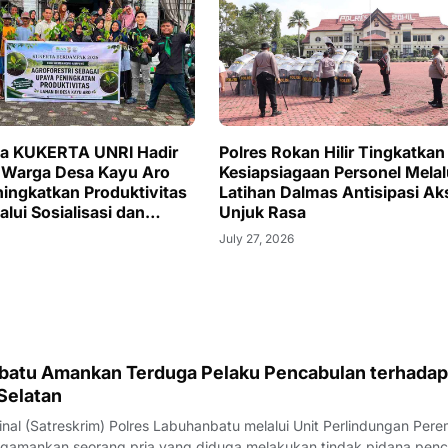
a KUKERTA UNRI Hadir
Polres Rokan Hilir Tingkatkan
 Warga Desa Kayu Aro
Kesiapsiagaan Personel Melal
ingkatkan Produktivitas
Latihan Dalmas Antisipasi Ak
lui Sosialisasi dan
Unjuk Rasa
 Skema Agroforestri
July 27, 2026
batu Amankan Terduga Pelaku Pencabulan terhadap
Selatan
inal (Satreskrim) Polres Labuhanbatu melalui Unit Perlindungan Per
gamankan seorang pria yang diduga melakukan tindak pidana pen