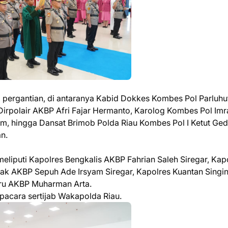
ami pergantian, di antaranya Kabid Dokkes Kombes Pol Parluhu
irpolair AKBP Afri Fajar Hermanto, Karolog Kombes Pol Imr
, hingga Dansat Brimob Polda Riau Kombes Pol I Ketut Ged
n.
k meliputi Kapolres Bengkalis AKBP Fahrian Saleh Siregar, Kap
Siak AKBP Sepuh Ade Irsyam Siregar, Kapolres Kuantan Singin
aru AKBP Muharman Arta.
upacara sertijab Wakapolda Riau.