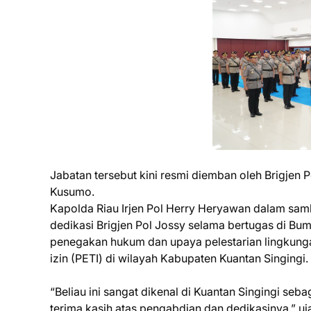
Jabatan tersebut kini resmi diemban oleh Brigjen 
Kusumo.
Kapolda Riau Irjen Pol Herry Heryawan dalam sa
dedikasi Brigjen Pol Jossy selama bertugas di Bu
penegakan hukum dan upaya pelestarian lingkun
izin (PETI) di wilayah Kabupaten Kuantan Singingi.
“Beliau ini sangat dikenal di Kuantan Singingi se
terima kasih atas pengabdian dan dedikasinya,” ujar