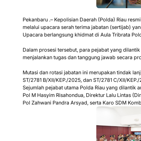
Pekanbaru .– Kepolisian Daerah (Polda) Riau resmi
melalui upacara serah terima jabatan (sertijab) ya
Upacara berlangsung khidmat di Aula Tribrata Pold
Dalam prosesi tersebut, para pejabat yang dilant
menjalankan tugas dan tanggung jawab secara profe
Mutasi dan rotasi jabatan ini merupakan tindak la
ST/2781 B/XII/KEP./2025, dan ST/2781 C/XII/KEP.
Sejumlah pejabat utama Polda Riau yang dilantik 
Pol M Hasyim Risahondua, Direktur Lalu Lintas (
Pol Zahwani Pandra Arsyad, serta Karo SDM Komb