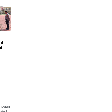
ui
si
empuan
cabulan