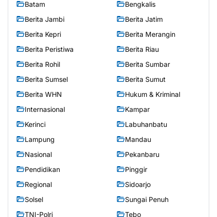
Batam
Bengkalis
Berita Jambi
Berita Jatim
Berita Kepri
Berita Merangin
Berita Peristiwa
Berita Riau
Berita Rohil
Berita Sumbar
Berita Sumsel
Berita Sumut
Berita WHN
Hukum & Kriminal
Internasional
Kampar
Kerinci
Labuhanbatu
Lampung
Mandau
Nasional
Pekanbaru
Pendidikan
Pinggir
Regional
Sidoarjo
Solsel
Sungai Penuh
TNI-Polri
Tebo