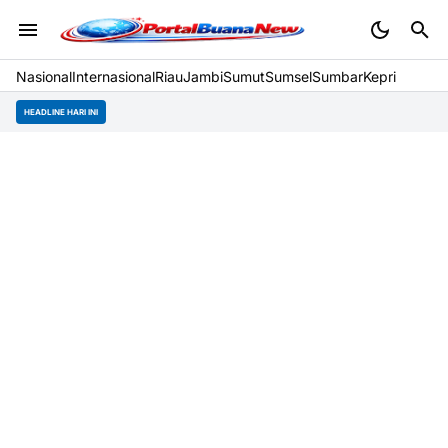
Nasional
Internasional
Riau
Jambi
Sumut
Sumsel
Sumbar
Kepri
HEADLINE HARI INI