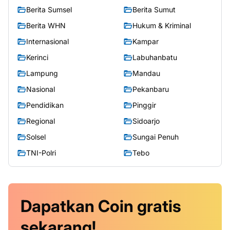
Berita Sumsel
Berita Sumut
Berita WHN
Hukum & Kriminal
Internasional
Kampar
Kerinci
Labuhanbatu
Lampung
Mandau
Nasional
Pekanbaru
Pendidikan
Pinggir
Regional
Sidoarjo
Solsel
Sungai Penuh
TNI-Polri
Tebo
Dapatkan
Coin
gratis
sekarang!