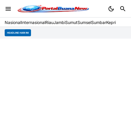
Nasional
Internasional
Riau
Jambi
Sumut
Sumsel
Sumbar
Kepri
HEADLINE HARI INI