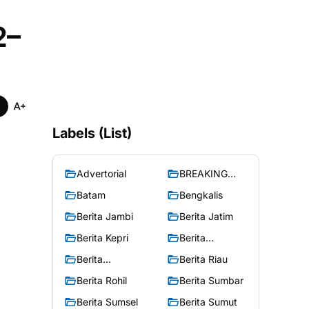
2–
Labels (List)
Advertorial
BREAKING
NEWS
Batam
Bengkalis
Berita Jambi
Berita Jatim
Berita Kepri
Berita
Merangin
Berita
Berita Riau
Peristiwa
Berita Rohil
Berita Sumbar
Berita Sumsel
Berita Sumut