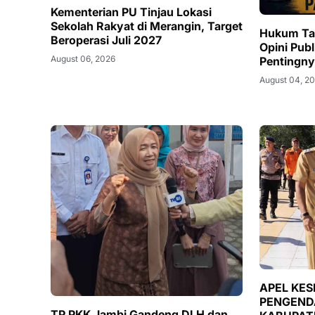
Kementerian PU Tinjau Lokasi
Sekolah Rakyat di Merangin, Target
Hukum Ta
Beroperasi Juli 2027
Opini Pub
August 06, 2026
Pentingn
August 04, 2
APEL KES
PENGEND
TP PKK Jambi Gandeng DLH dan