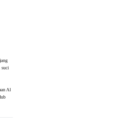
jang
 suci
man Al
lub