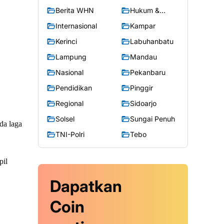
Berita WHN
Hukum &
Kriminal
Internasional
Kampar
Kerinci
Labuhanbatu
Lampung
Mandau
Nasional
Pekanbaru
Pendidikan
Pinggir
Regional
Sidoarjo
Solsel
Sungai Penuh
da laga
TNI-Polri
Tebo
pil
Dapatkan
Coin