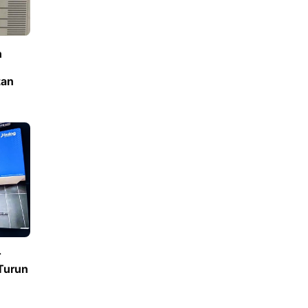
n
tan
r
 Turun