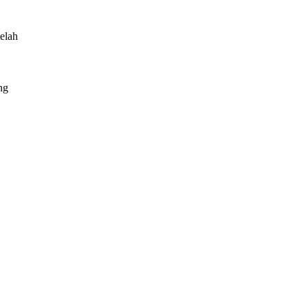
elah
ng