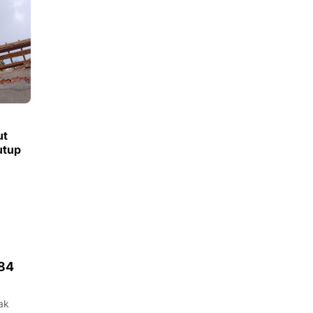
ut
utup
84
ak