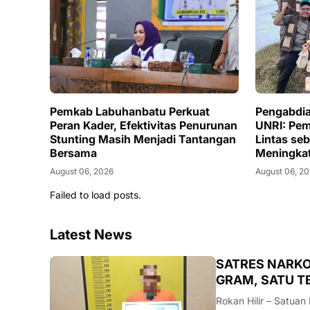
Pemkab Labuhanbatu Perkuat
Pengabdi
Peran Kader, Efektivitas Penurunan
UNRI: Pe
Stunting Masih Menjadi Tantangan
Lintas se
Bersama
Meningka
Berkendar
August 06, 2026
August 06, 2
Kabupaten
Failed to load posts.
Latest News
BERITA
SATRES NARKO
GRAM, SATU 
Rokan Hilir – Satuan