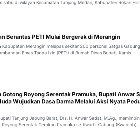
nis sabu di wilayah Kecamatan Tanjung Medan, Kabupaten Rokan Hilir
 pengungkapan tersebut, petugas mengamankan seorang pria berinis
duga terlibat
n Berantas PETI Mulai Bergerak di Merangin
h Kabupaten Merangin melepas sekitar 200 personel Satgas Gabun
mbangan Emas Tanpa Izin (PETI) di Rumah Dinas Bupati, Kamis
pelepasan dipimpin Bupati Merangin M. Syukur didampingi Kapolres
Firmansyah Effendi.Personel gabunga
n Gotong Royong Serentak Pramuka, Bupati Anwar 
Muda Wujudkan Dasa Darma Melalui Aksi Nyata Pedu
ati Tanjung Jabung Barat, Drs. H. Anwar Sadat, M.Ag., memimpin
 Royong Serentak Gerakan Pramuka se-Kwartir Cabang (Kwarcab)
t yang dipusatkan di Alun-Alun Kuala Tungkal, Jumat (07/08/26).K
rangka memperingati Hari