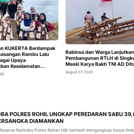
an KUKERTA Berdampak
Babinsa dan Warga Lanjutkan
masangan Rambu Lalu
Pembangunan RTLH di Singk
bagai Upaya
Meski Karya Bakti TNI AD Dit
tkan Keselamatan
a di Desa Kiab Jaya,
August 07, 2026
026
 Pelalawan
BA POLRES ROHIL UNGKAP PEREDARAN SABU 39,
TERSANGKA DIAMANKAN
 Reserse Narkoba Polres Rokan Hilir berhasil mengungkap kasus tind