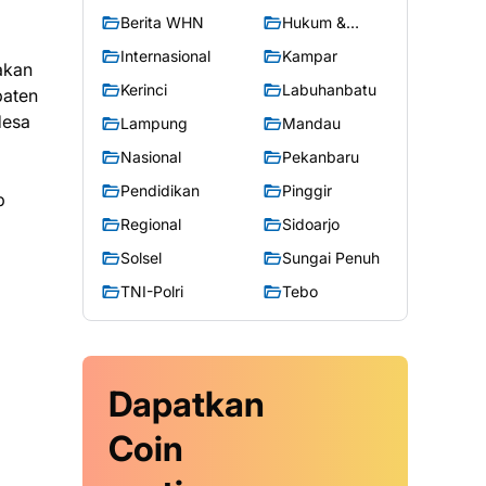
Berita WHN
Hukum &
Kriminal
Internasional
Kampar
akan
Kerinci
Labuhanbatu
paten
desa
Lampung
Mandau
Nasional
Pekanbaru
Pendidikan
Pinggir
p
Regional
Sidoarjo
Solsel
Sungai Penuh
TNI-Polri
Tebo
Dapatkan
Coin