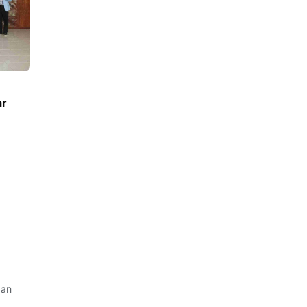
ar
gan