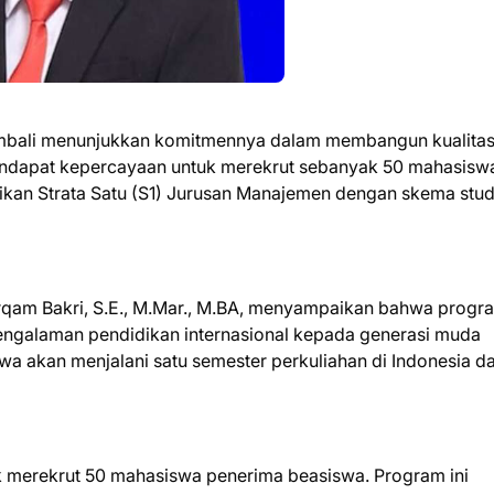
ali menunjukkan komitmennya dalam membangun kualita
mendapat kepercayaan untuk merekrut sebanyak 50 mahasisw
kan Strata Satu (S1) Jurusan Manajemen dengan skema stud
am Bakri, S.E., M.Mar., M.BA, menyampaikan bahwa progr
engalaman pendidikan internasional kepada generasi muda
a akan menjalani satu semester perkuliahan di Indonesia d
 merekrut 50 mahasiswa penerima beasiswa. Program ini