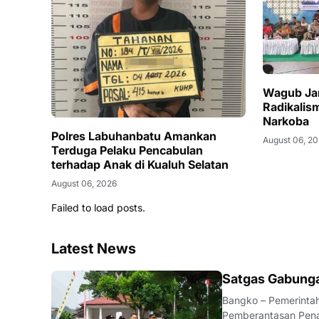
Wagub Jam
Radikalis
Narkoba
Polres Labuhanbatu Amankan
August 06, 2
Terduga Pelaku Pencabulan
terhadap Anak di Kualuh Selatan
August 06, 2026
Failed to load posts.
Latest News
BANGKO
Satgas Gabunga
Bangko – Pemerinta
Pemberantasan Pena