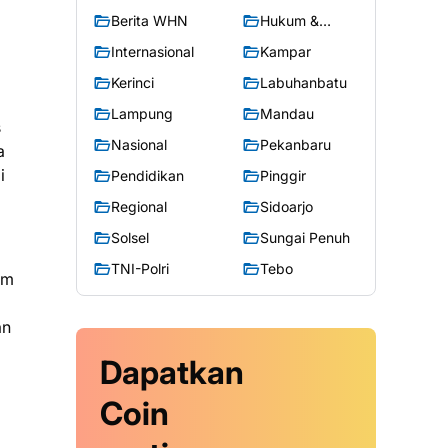
Berita WHN
Hukum &
Kriminal
Internasional
Kampar
Kerinci
Labuhanbatu
Lampung
Mandau
s
Nasional
Pekanbaru
a
i
Pendidikan
Pinggir
Regional
Sidoarjo
Solsel
Sungai Penuh
TNI-Polri
Tebo
am
an
Dapatkan
Coin