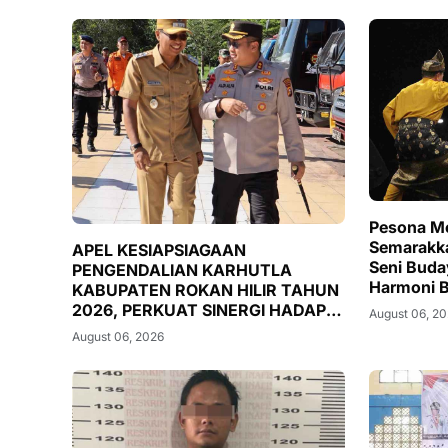
Pesona M
Semarakk
APEL KESIAPSIAGAAN
Seni Buda
PENGENDALIAN KARHUTLA
Harmoni B
KABUPATEN ROKAN HILIR TAHUN
Terpatri d
2026, PERKUAT SINERGI HADAPI
August 06, 2
MUSIM KEMARAU DAN POTENSI
August 06, 2026
EL NINO