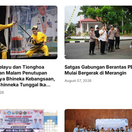
elayu dan Tionghoa
Satgas Gabungan Berantas P
an Malam Penutupan
Mulai Bergerak di Merangin
ya Bhineka Kebangsaan,
August 07, 2026
hinneka Tunggal Ika
i Tanjab Barat
026