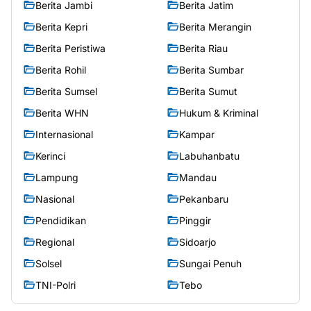
Berita Jambi
Berita Jatim
Berita Kepri
Berita Merangin
Berita Peristiwa
Berita Riau
Berita Rohil
Berita Sumbar
Berita Sumsel
Berita Sumut
Berita WHN
Hukum & Kriminal
Internasional
Kampar
Kerinci
Labuhanbatu
Lampung
Mandau
Nasional
Pekanbaru
Pendidikan
Pinggir
Regional
Sidoarjo
Solsel
Sungai Penuh
TNI-Polri
Tebo