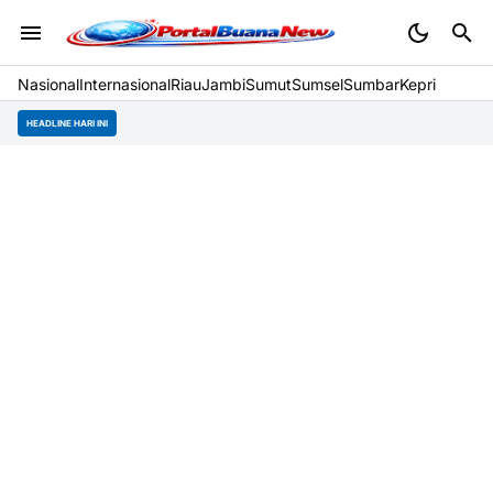
Nasional
Internasional
Riau
Jambi
Sumut
Sumsel
Sumbar
Kepri
HEADLINE HARI INI