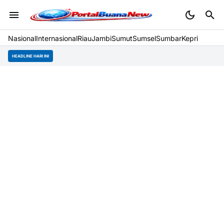
Nasional
Internasional
Riau
Jambi
Sumut
Sumsel
Sumbar
Kepri
HEADLINE HARI INI