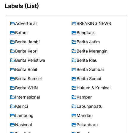
Labels (List)
Advertorial
BREAKING NEWS
Batam
Bengkalis
Berita Jambi
Berita Jatim
Berita Kepri
Berita Merangin
Berita Peristiwa
Berita Riau
Berita Rohil
Berita Sumbar
Berita Sumsel
Berita Sumut
Berita WHN
Hukum & Kriminal
Internasional
Kampar
Kerinci
Labuhanbatu
Lampung
Mandau
Nasional
Pekanbaru