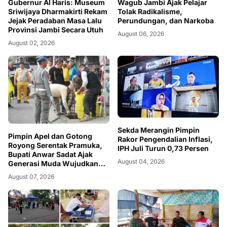
Wagub Jambi Ajak Pelajar
Gubernur Al Haris: Museum
Tolak Radikalisme,
Sriwijaya Dharmakirti Rekam
Perundungan, dan Narkoba
Jejak Peradaban Masa Lalu
Provinsi Jambi Secara Utuh
August 06, 2026
August 02, 2026
Sekda Merangin Pimpin
Pimpin Apel dan Gotong
Rakor Pengendalian Inflasi,
Royong Serentak Pramuka,
IPH Juli Turun 0,73 Persen
Bupati Anwar Sadat Ajak
August 04, 2026
Generasi Muda Wujudkan
Dasa Darma Melalui Aksi
August 07, 2026
Nyata Peduli Lingkungan