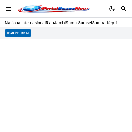
Nasional
Internasional
Riau
Jambi
Sumut
Sumsel
Sumbar
Kepri
HEADLINE HARI INI