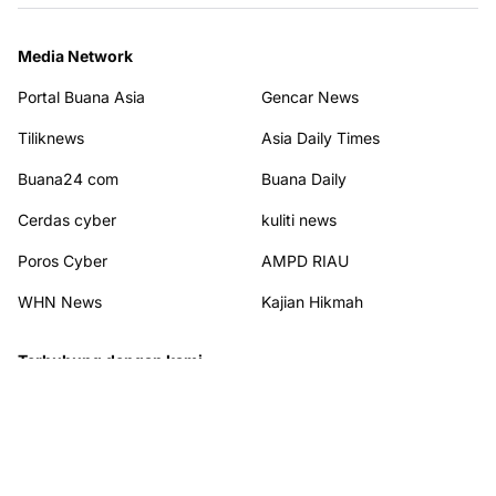
Media Network
Portal Buana Asia
Gencar News
Tiliknews
Asia Daily Times
Buana24 com
Buana Daily
Cerdas cyber
kuliti news
Poros Cyber
AMPD RIAU
WHN News
Kajian Hikmah
Terhubung dengan kami
© 2026
PORTAL BUANA NEW
from
Portal Buana New
. All rights reserved.