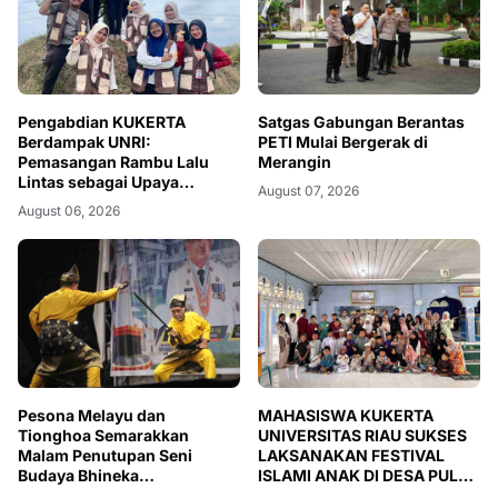
Pengabdian KUKERTA
Satgas Gabungan Berantas
Berdampak UNRI:
PETI Mulai Bergerak di
Pemasangan Rambu Lalu
Merangin
Lintas sebagai Upaya
August 07, 2026
Meningkatkan Keselamatan
August 06, 2026
Berkendara di Desa Kiab
Jaya, Kabupaten Pelalawan
Pesona Melayu dan
MAHASISWA KUKERTA
Tionghoa Semarakkan
UNIVERSITAS RIAU SUKSES
Malam Penutupan Seni
LAKSANAKAN FESTIVAL
Budaya Bhineka
ISLAMI ANAK DI DESA PULAU
Kebangsaan, Harmoni
RENGAS