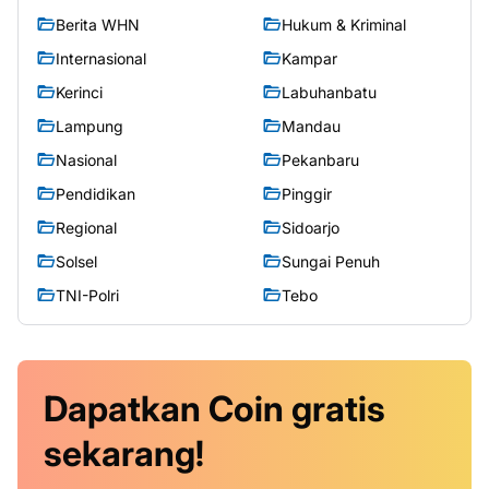
Berita WHN
Hukum & Kriminal
Internasional
Kampar
Kerinci
Labuhanbatu
Lampung
Mandau
Nasional
Pekanbaru
Pendidikan
Pinggir
Regional
Sidoarjo
Solsel
Sungai Penuh
TNI-Polri
Tebo
Dapatkan
Coin
gratis
sekarang!