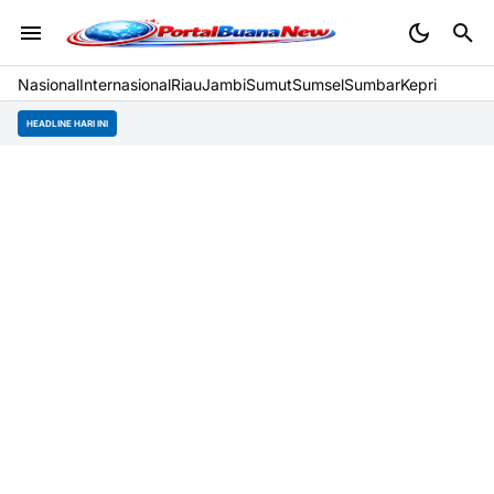
Nasional
Internasional
Riau
Jambi
Sumut
Sumsel
Sumbar
Kepri
HEADLINE HARI INI