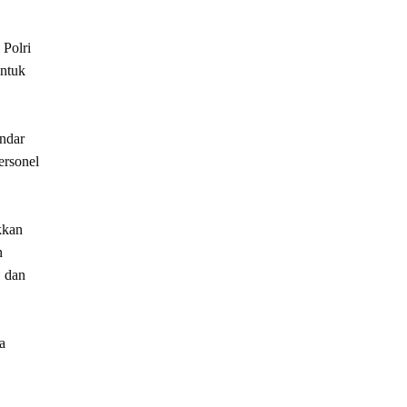
 Polri
untuk
ndar
ersonel
kkan
n
, dan
a