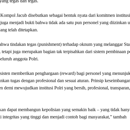
ang tegas dan tegas.
Kompol Jacub disebutkan sebagai bentuk nyata dari komitmen institusi
 juga menjadi bukti bahwa tidak ada satu pun personel yang diizinkan 
g telah ditetapkan.
hwa tindakan tegas (punishment) terhadap oknum yang melanggar Sta
tetapi juga merupakan bagian tak terpisahkan dari sistem pembinaan p
eluruh anggota Polri.
konsisten memberikan penghargaan (reward) bagi personel yang menunju
lankan tugas dengan profesional dan sesuai aturan. Prinsip keseimbanga
n demi mewujudkan institusi Polri yang bersih, profesional, transparan
akan dapat membangun kepolisian yang semakin baik – yang tidak hany
 integritas yang tinggi dan menjadi contoh bagi masyarakat,” tambah