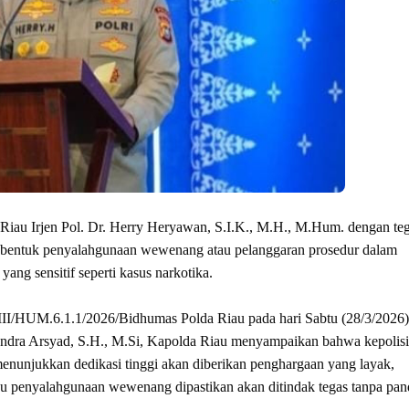
Riau Irjen Pol. Dr. Herry Heryawan, S.I.K., M.H., M.Hum. dengan te
 bentuk penyalahgunaan wewenang atau pelanggaran prosedur dalam
ng sensitif seperti kasus narkotika.
I/HUM.6.1.1/2026/Bidhumas Polda Riau pada hari Sabtu (28/3/2026)
dra Arsyad, S.H., M.Si, Kapolda Riau menyampaikan bahwa kepolis
 menunjukkan dedikasi tinggi akan diberikan penghargaan yang layak,
au penyalahgunaan wewenang dipastikan akan ditindak tegas tanpa pa