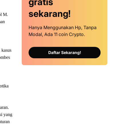
gratis
sekarang!
ol M.
aan
Hanya Menggunakan Hp, Tanpa
Modal, Ada 11 coin Crypto.
n kasus
Daftar Sekarang!
Kombes
otika
aran.
si yang
aturan