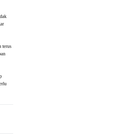
idak
ar
 terus
pan
p
erlu