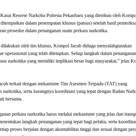
n Kasat Reserse Narkoba Polresta Pekanbaru yang diemban oleh Komp
ditempatkan dalam penempatan khusus (patsus) setelah hasil pemeriks
ran prosedur dalam penanganan suatu perkara narkotika.
ah dilakukan oleh tim khusus, Kompol Jacub diduga menyalahgunakan
r operasional yang telah ditetapkan. Setiap langkah dalam penangana
asus narkotika yang memiliki implikasi besar bagi masyarakat,” jelas 
Jacub terkait dengan mekanisme Tim Asesmen Terpadu (TAT) yang
 narkotika, serta kurangnya koordinasi yang tepat dengan Badan Nark
ati bersama.
nan perkara narkotika harus melalui mekanisme yang jelas dan transp
enentukan langkah penanganan yang tepat bagi pelaku, serta koordina
iap proses berjalan dengan akuntabilitas tinggi dan sesuai dengan per