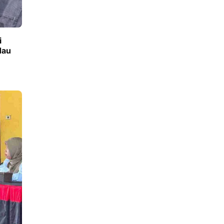
i
dau