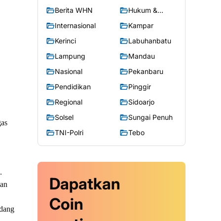
Berita WHN
Hukum &
Kriminal
Internasional
Kampar
Kerinci
Labuhanbatu
Lampung
Mandau
Nasional
Pekanbaru
Pendidikan
Pinggir
Regional
Sidoarjo
Solsel
Sungai Penuh
gas
TNI-Polri
Tebo
.
Dapatkan
ian
Coin
ndang