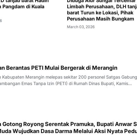
D tanjab barat Hadiri
Diduga Alur Sungai Tercemar
 Pangdam di Kuala
Limbah Perusahaan, DLH tanj
barat Turun ke Lokasi, Pihak
Perusahaan Masih Bungkam
26
March 03, 2026
n Berantas PETI Mulai Bergerak di Merangin
h Kabupaten Merangin melepas sekitar 200 personel Satgas Gabun
mbangan Emas Tanpa Izin (PETI) di Rumah Dinas Bupati, Kamis
pelepasan dipimpin Bupati Merangin M. Syukur didampingi Kapolres
Firmansyah Effendi.Personel gabunga
n Gotong Royong Serentak Pramuka, Bupati Anwar 
Muda Wujudkan Dasa Darma Melalui Aksi Nyata Pedu