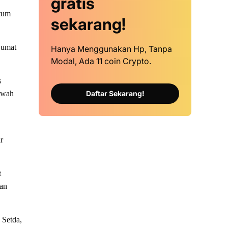
gratis
tum
sekarang!
 umat
Hanya Menggunakan Hp, Tanpa
Modal, Ada 11 coin Crypto.
s
Daftar Sekarang!
uwah
r
t
nan
 Setda,