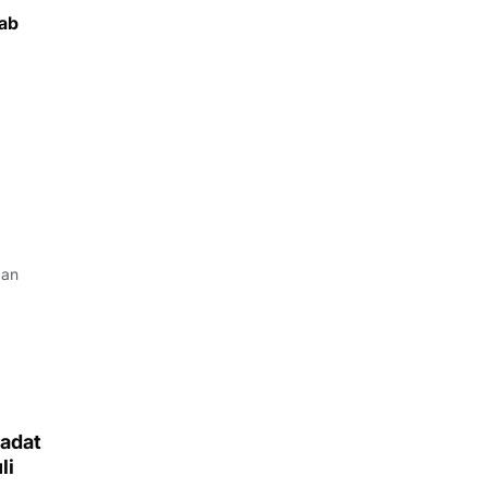
ab
gan
Sadat
li