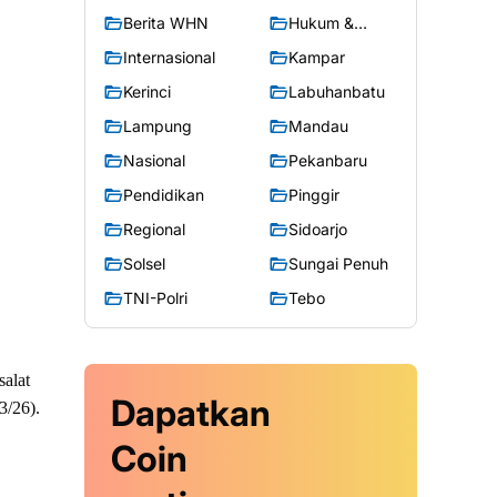
Berita WHN
Hukum &
Kriminal
Internasional
Kampar
Kerinci
Labuhanbatu
Lampung
Mandau
Nasional
Pekanbaru
Pendidikan
Pinggir
Regional
Sidoarjo
Solsel
Sungai Penuh
TNI-Polri
Tebo
alat
Dapatkan
3/26).
Coin