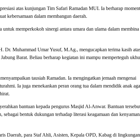
resiasi atas kunjungan Tim Safari Ramadan MUI. Ia berharap momen
rkuat kebersamaan dalam membangun daerah.
ana untuk memperkokoh sinergi antara umara dan ulama dalam membina
KH. Dr. Muhammad Umar Yusuf, M.Ag., mengucapkan terima kasih ata
 Jabung Barat. Beliau berharap kegiatan ini mampu memperteguh ukh
d., menyampaikan tausiah Ramadan. Ia mengingatkan jemaah mengenai
urahmi. Ia juga menekankan peran orang tua dalam mendidik anak aga
irat.
yerahkan bantuan kepada pengurus Masjid Al-Anwar. Bantuan tersebu
, sebagai bentuk dukungan terhadap literasi keagamaan dan kenyama
ris Daerah, para Staf Ahli, Asisten, Kepala OPD, Kabag di lingkungan