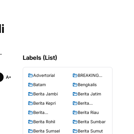
i
-
Labels (List)
Advertorial
BREAKING
NEWS
Batam
Bengkalis
Berita Jambi
Berita Jatim
Berita Kepri
Berita
Merangin
Berita
Berita Riau
Peristiwa
Berita Rohil
Berita Sumbar
Berita Sumsel
Berita Sumut