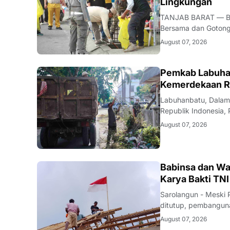
Lingkungan
TANJAB BARAT — Bup
Bersama dan Gotong
Tanjung Jabung Bara
August 07, 2026
yang digelar dalam 
BERITA
Pemkab Labuhan
Kemerdekaan R
Labuhanbatu, Dalam
Republik Indonesia
dan aksi bersih-ber
August 07, 2026
Jumat (07/08).Kegiat
BERITA
Babinsa dan Wa
Karya Bakti TNI
Sarolangun - Meski 
ditutup, pembanguna
Kecamatan Singkut, 
August 07, 2026
Desa Siliwangi Kora