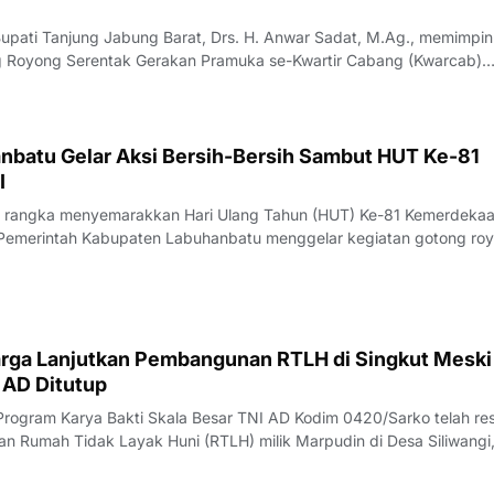
ati Tanjung Jabung Barat, Drs. H. Anwar Sadat, M.Ag., memimpin
 Royong Serentak Gerakan Pramuka se-Kwartir Cabang (Kwarcab)
t yang dipusatkan di Alun-Alun Kuala Tungkal, Jumat (07/08/26).K
rangka memperingati Hari
batu Gelar Aksi Bersih-Bersih Sambut HUT Ke-81
I
 rangka menyemarakkan Hari Ulang Tahun (HUT) Ke-81 Kemerdeka
, Pemerintah Kabupaten Labuhanbatu menggelar kegiatan gotong ro
sih di kawasan Kantor Bupati Labuhanbatu beserta lingkungan sekita
an tersebut dipimpin l
rga Lanjutkan Pembangunan RTLH di Singkut Meski
 AD Ditutup
Program Karya Bakti Skala Besar TNI AD Kodim 0420/Sarko telah re
n Rumah Tidak Layak Huni (RTLH) milik Marpudin di Desa Siliwangi
Kabupaten Sarolangun, tetap berlanjut.Pada Jumat (07/08/2026), 
mil 420-02/M. Limun