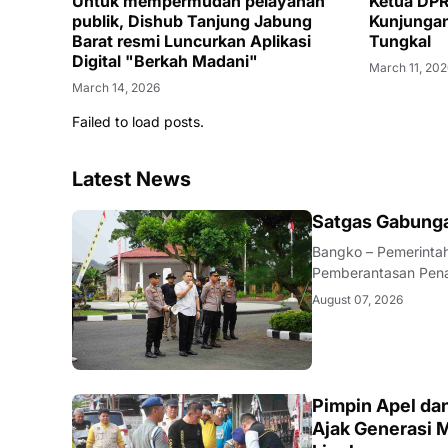
Untuk mempermudah pelayanan
Ketua DPR
publik, Dishub Tanjung Jabung
Kunjungan
Barat resmi Luncurkan Aplikasi
Tungkal
Digital "Berkah Madani"
March 11, 20
March 14, 2026
Failed to load posts.
Latest News
BANGKO
Satgas Gabunga
Bangko – Pemerinta
Pemberantasan Pena
(06/08/2026). Apel 
August 07, 2026
Merangin AKBP Kiki 
BERITA
Pimpin Apel da
Ajak Generasi 