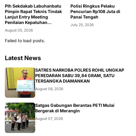
Plh Sekdakab Labuhanbatu
Polisi Ringkus Pelaku
Pimpin Rapat Teknis Tindak
Pencurian Rp108 Juta di
Lanjut Entry Meeting
Panai Tengah
Penilaian Kepatuhan
July 25, 2026
Pelayanan Publik Oleh
August 05, 2026
Ombudsman RI tahun 2026
Failed to load posts.
Latest News
BERITA
SATRES NARKOBA POLRES ROHIL UNGKAP
PEREDARAN SABU 39,84 GRAM, SATU
TERSANGKA DIAMANKAN
August 08, 2026
BANGKO
Satgas Gabungan Berantas PETI Mulai
Bergerak di Merangin
August 07, 2026