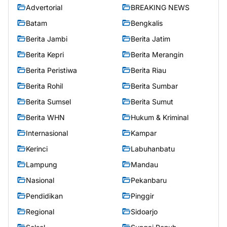
Advertorial
BREAKING NEWS
Batam
Bengkalis
Berita Jambi
Berita Jatim
Berita Kepri
Berita Merangin
Berita Peristiwa
Berita Riau
Berita Rohil
Berita Sumbar
Berita Sumsel
Berita Sumut
Berita WHN
Hukum & Kriminal
Internasional
Kampar
Kerinci
Labuhanbatu
Lampung
Mandau
Nasional
Pekanbaru
Pendidikan
Pinggir
Regional
Sidoarjo