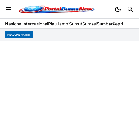
Nasional
Internasional
Riau
Jambi
Sumut
Sumsel
Sumbar
Kepri
HEADLINE HARI INI