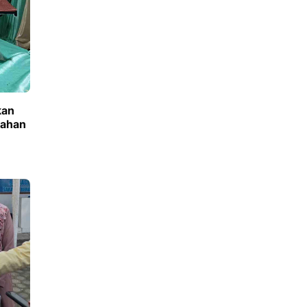
kan
mahan