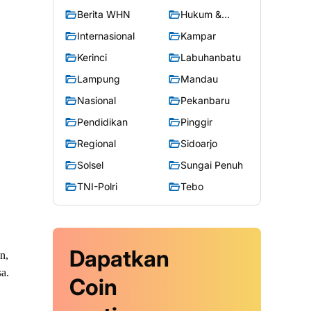
Berita WHN
Hukum &
Kriminal
Internasional
Kampar
Kerinci
Labuhanbatu
Lampung
Mandau
Nasional
Pekanbaru
Pendidikan
Pinggir
Regional
Sidoarjo
Solsel
Sungai Penuh
TNI-Polri
Tebo
Dapatkan
n,
a.
Coin