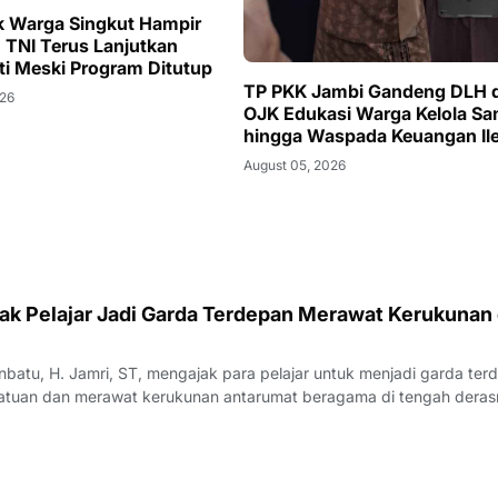
k Warga Singkut Hampir
TNI Terus Lanjutkan
ti Meski Program Ditutup
TP PKK Jambi Gandeng DLH 
026
OJK Edukasi Warga Kelola S
hingga Waspada Keuangan Ile
August 05, 2026
ak Pelajar Jadi Garda Terdepan Merawat Kerukunan 
nbatu, H. Jamri, ST, mengajak para pelajar untuk menjadi garda ter
atuan dan merawat kerukunan antarumat beragama di tengah dera
tal yang semakin kompleks. Menurutnya, generasi muda memiliki pera
gen perdamaian seka