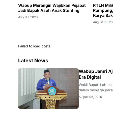
Wabup Merangin Wajibkan Pejabat
RTLH Mili
Jadi Bapak Asuh Anak Stunting
Rampung, 
Karya Bak
July 30, 2026
August 05, 2
Failed to load posts.
Latest News
BERITA
Wabup Jamri Aj
Era Digital
Wakil Bupati Labuha
dalam menjaga pers
arus informasi digi
August 06, 2026
strategis sebagai a