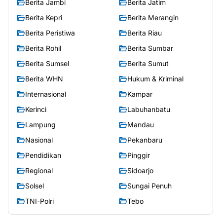
Berita Jambi
Berita Jatim
Berita Kepri
Berita Merangin
Berita Peristiwa
Berita Riau
Berita Rohil
Berita Sumbar
Berita Sumsel
Berita Sumut
Berita WHN
Hukum & Kriminal
Internasional
Kampar
Kerinci
Labuhanbatu
Lampung
Mandau
Nasional
Pekanbaru
Pendidikan
Pinggir
Regional
Sidoarjo
Solsel
Sungai Penuh
TNI-Polri
Tebo