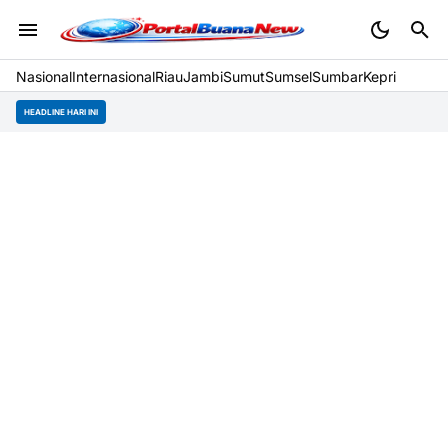
Nasional
Internasional
Riau
Jambi
Sumut
Sumsel
Sumbar
Kepri
HEADLINE HARI INI