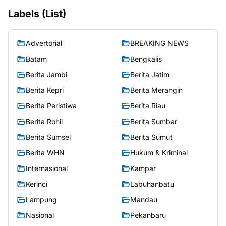
Labels (List)
Advertorial
BREAKING NEWS
Batam
Bengkalis
Berita Jambi
Berita Jatim
Berita Kepri
Berita Merangin
Berita Peristiwa
Berita Riau
Berita Rohil
Berita Sumbar
Berita Sumsel
Berita Sumut
Berita WHN
Hukum & Kriminal
Internasional
Kampar
Kerinci
Labuhanbatu
Lampung
Mandau
Nasional
Pekanbaru