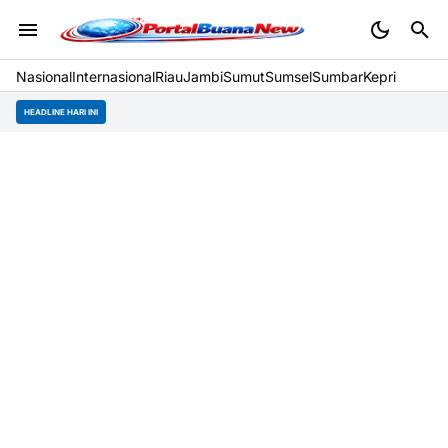
Nasional
Internasional
Riau
Jambi
Sumut
Sumsel
Sumbar
Kepri
HEADLINE HARI INI