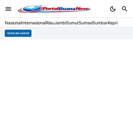
Nasional
Internasional
Riau
Jambi
Sumut
Sumsel
Sumbar
Kepri
HEADLINE HARI INI