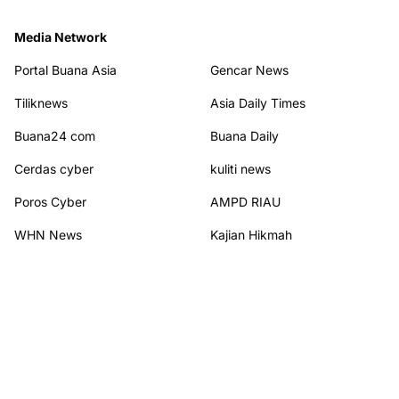
Media Network
Portal Buana Asia
Gencar News
Tiliknews
Asia Daily Times
Buana24 com
Buana Daily
Cerdas cyber
kuliti news
Poros Cyber
AMPD RIAU
WHN News
Kajian Hikmah
Terhubung dengan kami
© 2026
PORTAL BUANA NEW
from
Portal Buana New
. All rights reserved.