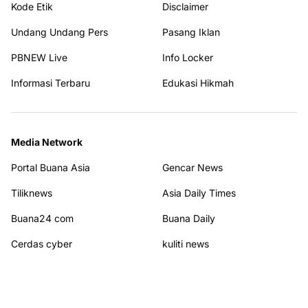
Kode Etik
Disclaimer
Undang Undang Pers
Pasang Iklan
PBNEW Live
Info Locker
Informasi Terbaru
Edukasi Hikmah
Media Network
Portal Buana Asia
Gencar News
Tiliknews
Asia Daily Times
Buana24 com
Buana Daily
Cerdas cyber
kuliti news
Poros Cyber
AMPD RIAU
WHN News
Kajian Hikmah