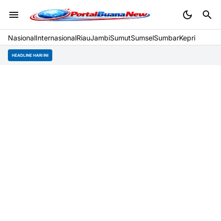
Nasional
Internasional
Riau
Jambi
Sumut
Sumsel
Sumbar
Kepri
HEADLINE HARI INI