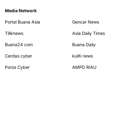
Media Network
Portal Buana Asia
Gencar News
Tiliknews
Asia Daily Times
Buana24 com
Buana Daily
Cerdas cyber
kuliti news
Poros Cyber
AMPD RIAU
WHN News
Kajian Hikmah
Terhubung dengan kami
© 2026
PORTAL BUANA NEW
from
Portal Buana New
. All rights reserved.