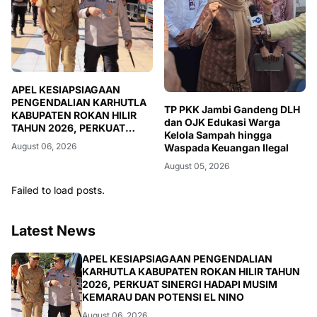
APEL KESIAPSIAGAAN
PENGENDALIAN KARHUTLA
TP PKK Jambi Gandeng DLH
KABUPATEN ROKAN HILIR
dan OJK Edukasi Warga
TAHUN 2026, PERKUAT
Kelola Sampah hingga
SINERGI HADAPI MUSIM
August 06, 2026
Waspada Keuangan Ilegal
KEMARAU DAN POTENSI EL
NINO
August 05, 2026
Failed to load posts.
Latest News
BERITA
APEL KESIAPSIAGAAN PENGENDALIAN
KARHUTLA KABUPATEN ROKAN HILIR TAHUN
2026, PERKUAT SINERGI HADAPI MUSIM
KEMARAU DAN POTENSI EL NINO
August 06, 2026