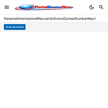
Nasional
Internasional
Riau
Jambi
Sumut
Sumsel
Sumbar
Kepri
HEADLINE HARI INI