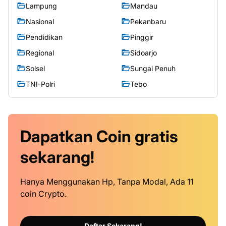
Lampung
Mandau
Nasional
Pekanbaru
Pendidikan
Pinggir
Regional
Sidoarjo
Solsel
Sungai Penuh
TNI-Polri
Tebo
Dapatkan
Coin
gratis
sekarang!
Hanya Menggunakan Hp, Tanpa Modal, Ada 11
coin Crypto.
Daftar Sekarang!