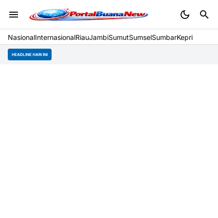
Nasional
Internasional
Riau
Jambi
Sumut
Sumsel
Sumbar
Kepri
HEADLINE HARI INI