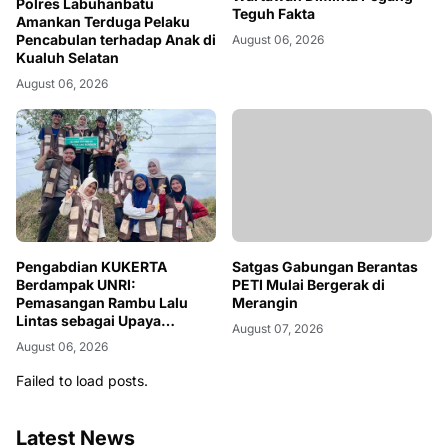
Polres Labuhanbatu
Teguh Fakta
Amankan Terduga Pelaku
Pencabulan terhadap Anak di
August 06, 2026
Kualuh Selatan
August 06, 2026
Pengabdian KUKERTA
Satgas Gabungan Berantas
Berdampak UNRI:
PETI Mulai Bergerak di
Pemasangan Rambu Lalu
Merangin
Lintas sebagai Upaya
August 07, 2026
Meningkatkan Keselamatan
August 06, 2026
Berkendara di Desa Kiab
Jaya, Kabupaten Pelalawan
Failed to load posts.
Latest News