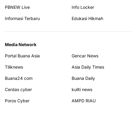
PBNEW Live
Info Locker
Informasi Terbaru
Edukasi Hikmah
Media Network
Portal Buana Asia
Gencar News
Tiliknews
Asia Daily Times
Buana24 com
Buana Daily
Cerdas cyber
kuliti news
Poros Cyber
AMPD RIAU
WHN News
Kajian Hikmah
Terhubung dengan kami