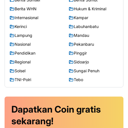
Berita WHN
Hukum & Kriminal
Internasional
Kampar
Kerinci
Labuhanbatu
Lampung
Mandau
Nasional
Pekanbaru
Pendidikan
Pinggir
Regional
Sidoarjo
Solsel
Sungai Penuh
TNI-Polri
Tebo
Dapatkan
Coin
gratis
sekarang!