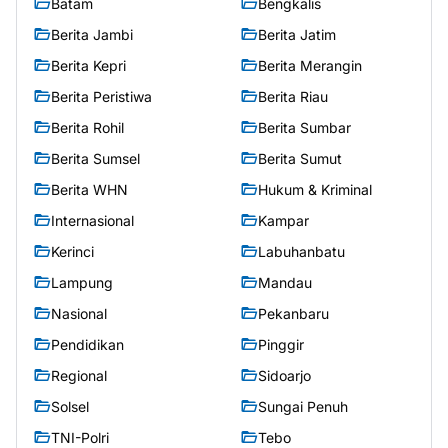
Batam
Bengkalis
Berita Jambi
Berita Jatim
Berita Kepri
Berita Merangin
Berita Peristiwa
Berita Riau
Berita Rohil
Berita Sumbar
Berita Sumsel
Berita Sumut
Berita WHN
Hukum & Kriminal
Internasional
Kampar
Kerinci
Labuhanbatu
Lampung
Mandau
Nasional
Pekanbaru
Pendidikan
Pinggir
Regional
Sidoarjo
Solsel
Sungai Penuh
TNI-Polri
Tebo