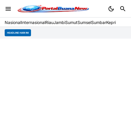
Nasional
Internasional
Riau
Jambi
Sumut
Sumsel
Sumbar
Kepri
HEADLINE HARI INI