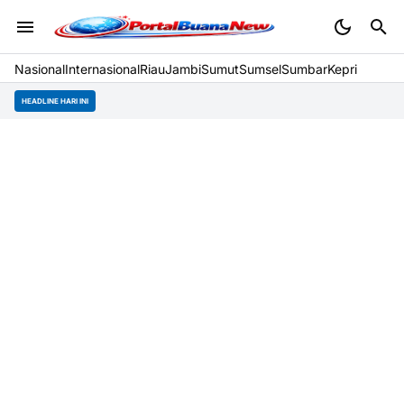
Nasional
Internasional
Riau
Jambi
Sumut
Sumsel
Sumbar
Kepri
HEADLINE HARI INI