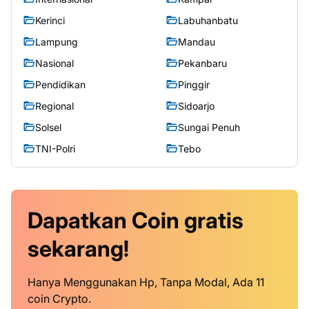
Kerinci
Labuhanbatu
Lampung
Mandau
Nasional
Pekanbaru
Pendidikan
Pinggir
Regional
Sidoarjo
Solsel
Sungai Penuh
TNI-Polri
Tebo
Dapatkan
Coin
gratis
sekarang!
Hanya Menggunakan Hp, Tanpa Modal, Ada 11
coin Crypto.