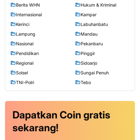
Berita WHN
Hukum & Kriminal
Internasional
Kampar
Kerinci
Labuhanbatu
Lampung
Mandau
Nasional
Pekanbaru
Pendidikan
Pinggir
Regional
Sidoarjo
Solsel
Sungai Penuh
TNI-Polri
Tebo
Dapatkan
Coin
gratis
sekarang!