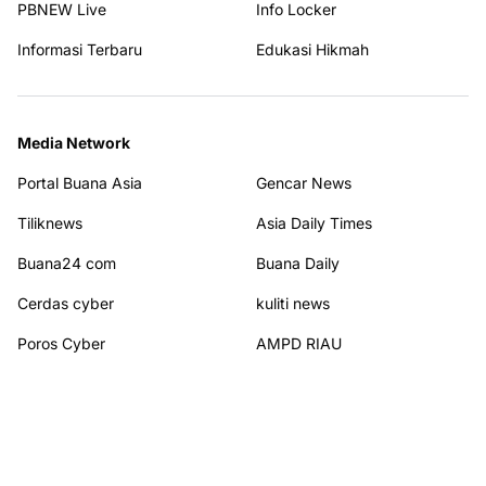
PBNEW Live
Info Locker
Informasi Terbaru
Edukasi Hikmah
Media Network
Portal Buana Asia
Gencar News
Tiliknews
Asia Daily Times
Buana24 com
Buana Daily
Cerdas cyber
kuliti news
Poros Cyber
AMPD RIAU
WHN News
Kajian Hikmah
Terhubung dengan kami