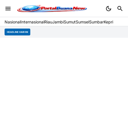
Nasional
Internasional
Riau
Jambi
Sumut
Sumsel
Sumbar
Kepri
HEADLINE HARI INI