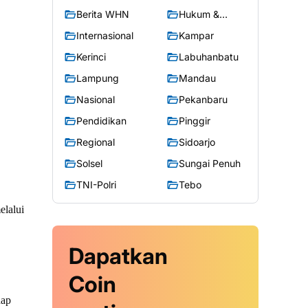
Berita WHN
Hukum &
Kriminal
Internasional
Kampar
Kerinci
Labuhanbatu
Lampung
Mandau
Nasional
Pekanbaru
Pendidikan
Pinggir
Regional
Sidoarjo
Solsel
Sungai Penuh
TNI-Polri
Tebo
elalui
Dapatkan
Coin
hap