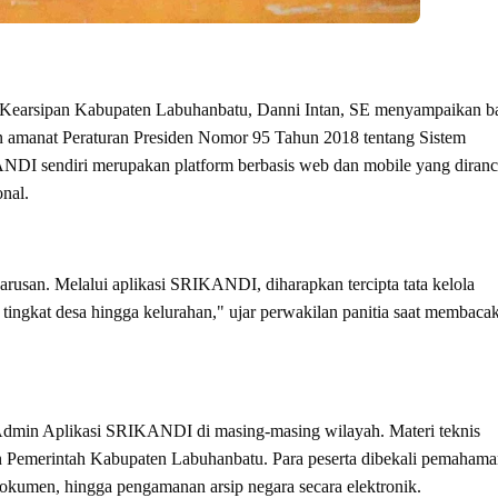
 Kearsipan Kabupaten Labuhanbatu, Danni Intan, SE menyampaikan 
n amanat Peraturan Presiden Nomor 95 Tahun 2018 tentang Sistem
NDI sendiri merupakan platform berbasis web dan mobile yang diran
onal.
eharusan. Melalui aplikasi SRIKANDI, diharapkan tercipta tata kelola
di tingkat desa hingga kelurahan," ujar perwakilan panitia saat membaca
i Admin Aplikasi SRIKANDI di masing-masing wilayah. Materi teknis
an Pemerintah Kabupaten Labuhanbatu. Para peserta dibekali pemaham
okumen, hingga pengamanan arsip negara secara elektronik.