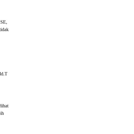
 SE,
tidak
Md.T
lihat
ih