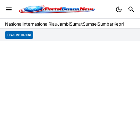
Nasional
Internasional
Riau
Jambi
Sumut
Sumsel
Sumbar
Kepri
HEADLINE HARI INI