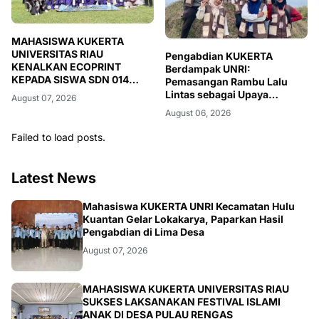
MAHASISWA KUKERTA
UNIVERSITAS RIAU
Pengabdian KUKERTA
KENALKAN ECOPRINT
Berdampak UNRI:
KEPADA SISWA SDN 014
Pemasangan Rambu Lalu
DESA PULAU RENGAS
Lintas sebagai Upaya
August 07, 2026
Meningkatkan Keselamatan
August 06, 2026
Berkendara di Desa Kiab
Jaya, Kabupaten Pelalawan
Failed to load posts.
Latest News
ARTIKEL
Mahasiswa KUKERTA UNRI Kecamatan Hulu
Kuantan Gelar Lokakarya, Paparkan Hasil
Pengabdian di Lima Desa
August 07, 2026
ARTIKEL
MAHASISWA KUKERTA UNIVERSITAS RIAU
SUKSES LAKSANAKAN FESTIVAL ISLAMI
ANAK DI DESA PULAU RENGAS