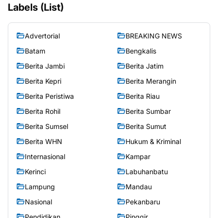
Labels (List)
Advertorial
BREAKING NEWS
Batam
Bengkalis
Berita Jambi
Berita Jatim
Berita Kepri
Berita Merangin
Berita Peristiwa
Berita Riau
Berita Rohil
Berita Sumbar
Berita Sumsel
Berita Sumut
Berita WHN
Hukum & Kriminal
Internasional
Kampar
Kerinci
Labuhanbatu
Lampung
Mandau
Nasional
Pekanbaru
Pendidikan
Pinggir