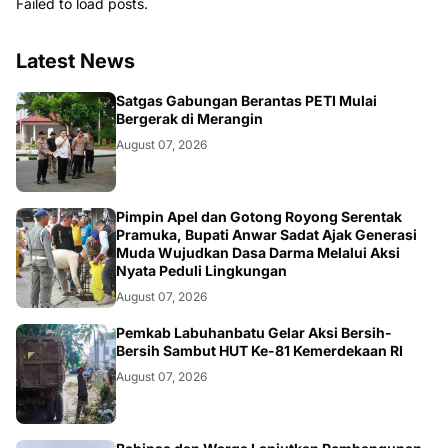
Failed to load posts.
Latest News
BANGKO
Satgas Gabungan Berantas PETI Mulai
Bergerak di Merangin
August 07, 2026
BERITA
Pimpin Apel dan Gotong Royong Serentak
Pramuka, Bupati Anwar Sadat Ajak Generasi
Muda Wujudkan Dasa Darma Melalui Aksi
Nyata Peduli Lingkungan
August 07, 2026
BERITA
Pemkab Labuhanbatu Gelar Aksi Bersih-
Bersih Sambut HUT Ke-81 Kemerdekaan RI
August 07, 2026