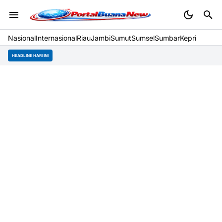
Nasional
Internasional
Riau
Jambi
Sumut
Sumsel
Sumbar
Kepri
HEADLINE HARI INI