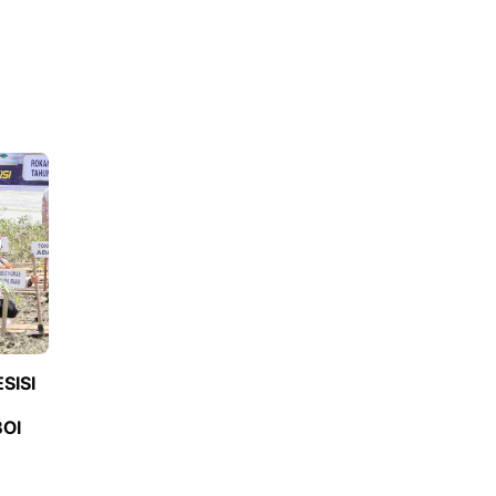
SISI
OI