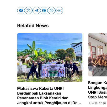
Related News
Bangun Ka
Lingkunga
Mahasiswa Kukerta UNRI
UNRI Sosia
Berdampak Laksanakan
Stop Mer
Penanaman Bibit Kemiri dan
Pencemara
Jengkol untuk Penghijauan di Desa
July 18, 2026
Kubu