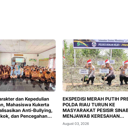
rakter dan Kepedulian
EKSPEDISI MERAH PUTIH PRE
n, Mahasiswa Kukerta
POLDA RIAU TURUN KE
lisasikan Anti-Bullying,
MASYARAKAT PESISIR SINAB
okok, dan Pencegahan
MENJAWAB KERESAHAN
n Air di SMA Negeri 2
MARAKNYA MALARIA
August 03, 2026