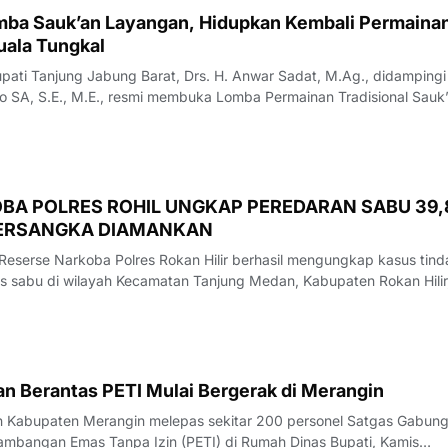
mba Sauk’an Layangan, Hidupkan Kembali Permaina
ati Tanjung Jabung Barat, Drs. H. Anwar Sadat, M.Ag., didampingi
so SA, S.E., M.E., resmi membuka Lomba Permainan Tradisional Sauk
 Waterfront City Kuala Tungkal, Sabtu (08/08/26).‎‎Perlombaan yang
sung selama dua
BA POLRES ROHIL UNGKAP PEREDARAN SABU 39,
TERSANGKA DIAMANKAN
 Reserse Narkoba Polres Rokan Hilir berhasil mengungkap kasus tind
nis sabu di wilayah Kecamatan Tanjung Medan, Kabupaten Rokan Hilir
 pengungkapan tersebut, petugas mengamankan seorang pria berinis
duga terlibat