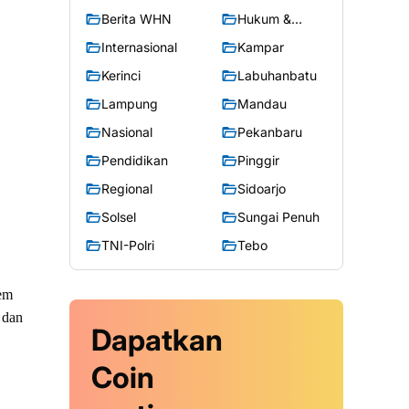
Berita WHN
Hukum &
Kriminal
Internasional
Kampar
Kerinci
Labuhanbatu
Lampung
Mandau
Nasional
Pekanbaru
Pendidikan
Pinggir
Regional
Sidoarjo
Solsel
Sungai Penuh
TNI-Polri
Tebo
tem
 dan
Dapatkan
Coin