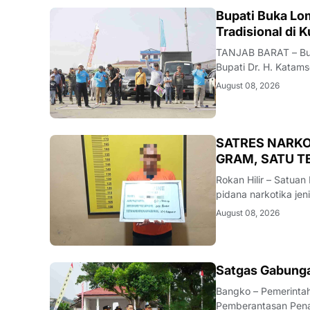
Latest News
BERITA
Bupati Buka Lo
‎TANJAB BARAT – Bup
Bupati Dr. H. Katam
Layangan di kawasan
August 08, 2026
rencanakan berlang
BERITA
SATRES NARKO
GRAM, SATU 
Rokan Hilir – Satuan
pidana narkotika je
Provinsi Riau.Dalam
August 08, 2026
alias AT (43) yang di