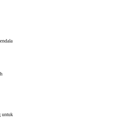
kendala
ah
g untuk