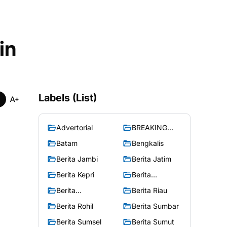
in
Labels (List)
Advertorial
BREAKING
NEWS
Batam
Bengkalis
Berita Jambi
Berita Jatim
Berita Kepri
Berita
Merangin
Berita
Berita Riau
Peristiwa
Berita Rohil
Berita Sumbar
Berita Sumsel
Berita Sumut