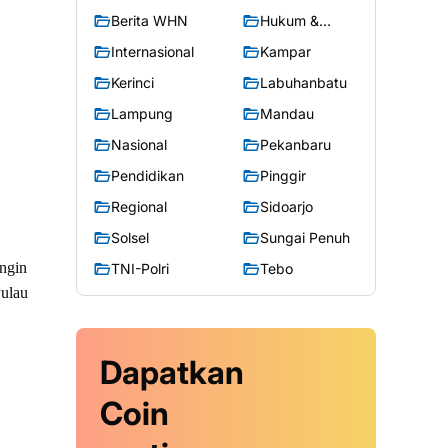
Berita WHN
Hukum &
Kriminal
Internasional
Kampar
Kerinci
Labuhanbatu
Lampung
Mandau
Nasional
Pekanbaru
Pendidikan
Pinggir
Regional
Sidoarjo
Solsel
Sungai Penuh
ngin
TNI-Polri
Tebo
Pulau
Dapatkan
Coin