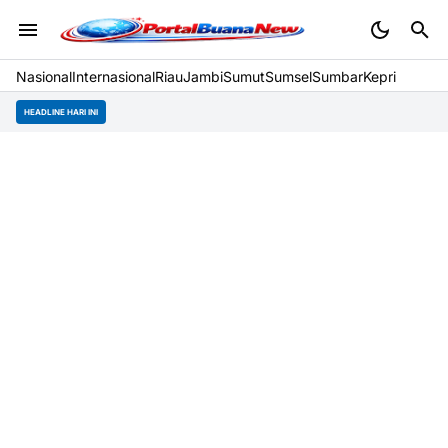
Nasional
Internasional
Riau
Jambi
Sumut
Sumsel
Sumbar
Kepri
HEADLINE HARI INI