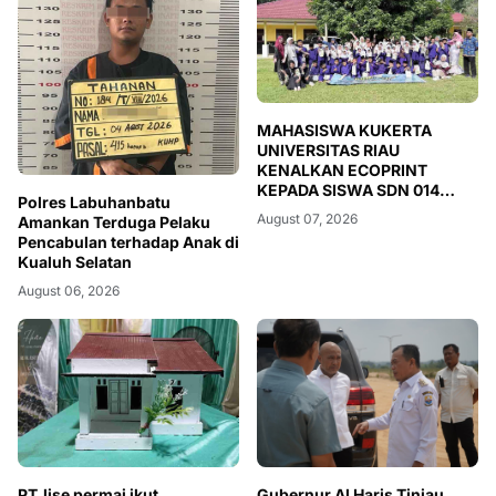
MAHASISWA KUKERTA
UNIVERSITAS RIAU
KENALKAN ECOPRINT
KEPADA SISWA SDN 014
Polres Labuhanbatu
DESA PULAU RENGAS
August 07, 2026
Amankan Terduga Pelaku
Pencabulan terhadap Anak di
Kualuh Selatan
August 06, 2026
PT.lise permai ikut
Gubernur Al Haris Tinjau