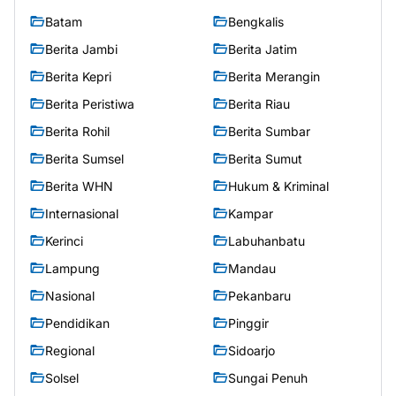
Batam
Bengkalis
Berita Jambi
Berita Jatim
Berita Kepri
Berita Merangin
Berita Peristiwa
Berita Riau
Berita Rohil
Berita Sumbar
Berita Sumsel
Berita Sumut
Berita WHN
Hukum & Kriminal
Internasional
Kampar
Kerinci
Labuhanbatu
Lampung
Mandau
Nasional
Pekanbaru
Pendidikan
Pinggir
Regional
Sidoarjo
Solsel
Sungai Penuh