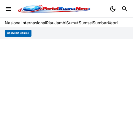
Nasional
Internasional
Riau
Jambi
Sumut
Sumsel
Sumbar
Kepri
HEADLINE HARI INI