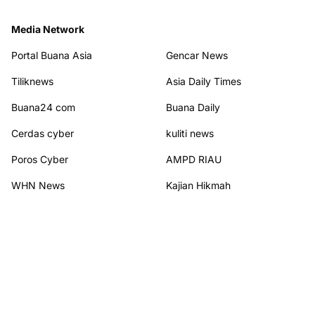
Media Network
Portal Buana Asia
Gencar News
Tiliknews
Asia Daily Times
Buana24 com
Buana Daily
Cerdas cyber
kuliti news
Poros Cyber
AMPD RIAU
WHN News
Kajian Hikmah
Terhubung dengan kami
© 2026
PORTAL BUANA NEW
from
Portal Buana New
. All rights reserved.