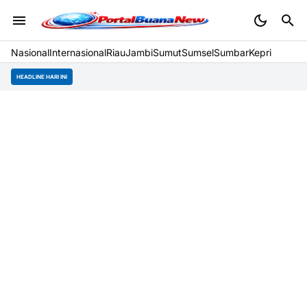
Nasional
Internasional
Riau
Jambi
Sumut
Sumsel
Sumbar
Kepri
HEADLINE HARI INI