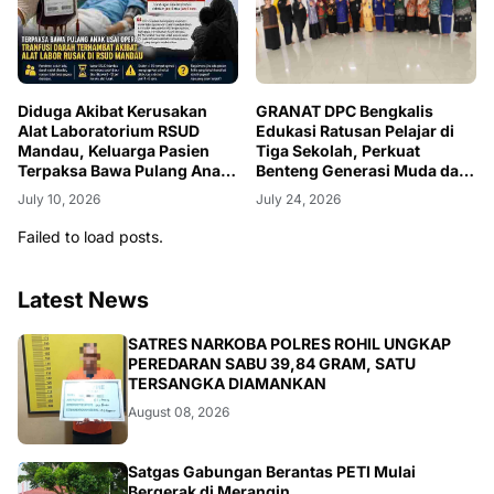
GRANAT DPC Bengkalis
Diduga Akibat Kerusakan
Edukasi Ratusan Pelajar di
Alat Laboratorium RSUD
Tiga Sekolah, Perkuat
Mandau, Keluarga Pasien
Benteng Generasi Muda dari
Terpaksa Bawa Pulang Anak
Bahaya Narkotika
Usai Operasi di RS Thursina,
July 24, 2026
July 10, 2026
Meski Membutuhkan
Transfusi Darah
Failed to load posts.
Latest News
BERITA
SATRES NARKOBA POLRES ROHIL UNGKAP
PEREDARAN SABU 39,84 GRAM, SATU
TERSANGKA DIAMANKAN
August 08, 2026
BANGKO
Satgas Gabungan Berantas PETI Mulai
Bergerak di Merangin