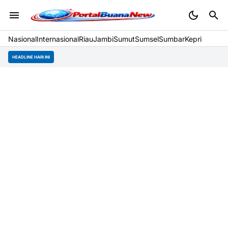
Nasional
Internasional
Riau
Jambi
Sumut
Sumsel
Sumbar
Kepri
HEADLINE HARI INI