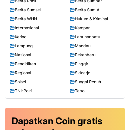
Berita Rohil
Berita Sumbar
Berita Sumsel
Berita Sumut
Berita WHN
Hukum & Kriminal
Internasional
Kampar
Kerinci
Labuhanbatu
Lampung
Mandau
Nasional
Pekanbaru
Pendidikan
Pinggir
Regional
Sidoarjo
Solsel
Sungai Penuh
TNI-Polri
Tebo
Dapatkan
Coin
gratis