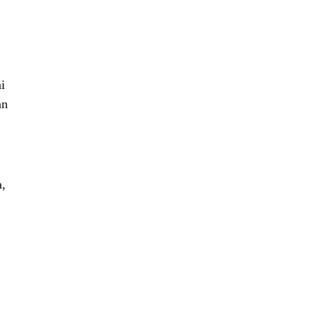
i
an
,