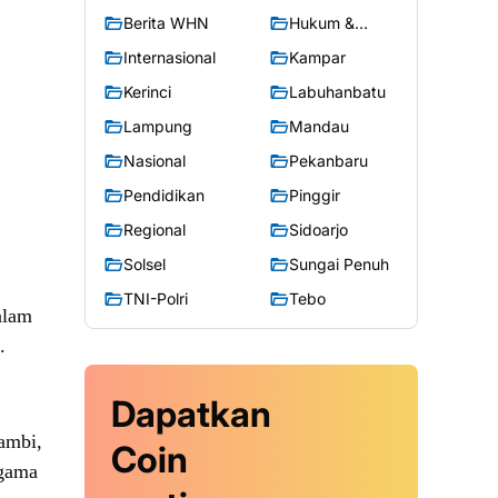
Berita WHN
Hukum &
Kriminal
Internasional
Kampar
Kerinci
Labuhanbatu
Lampung
Mandau
Nasional
Pekanbaru
Pendidikan
Pinggir
Regional
Sidoarjo
Solsel
Sungai Penuh
TNI-Polri
Tebo
alam
.
Dapatkan
ambi,
Coin
Agama