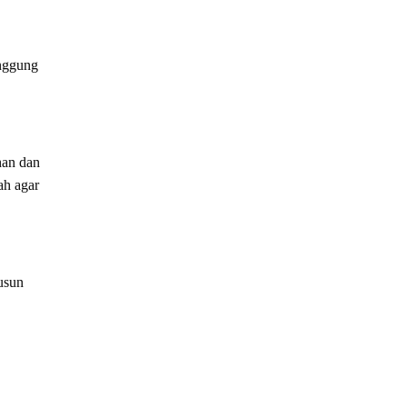
anggung
han dan
ah agar
usun