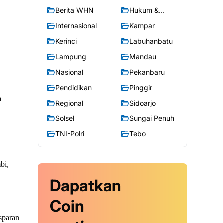
Berita WHN
Hukum &
Kriminal
Internasional
Kampar
Kerinci
Labuhanbatu
Lampung
Mandau
Nasional
Pekanbaru
Pendidikan
Pinggir
a
Regional
Sidoarjo
Solsel
Sungai Penuh
TNI-Polri
Tebo
bi,
Dapatkan
Coin
sparan