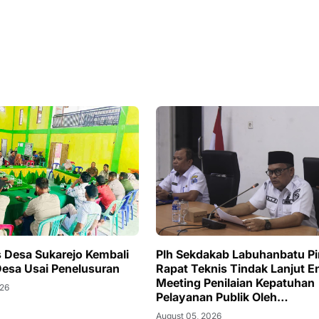
 Desa Sukarejo Kembali
Plh Sekdakab Labuhanbatu P
Desa Usai Penelusuran
Rapat Teknis Tindak Lanjut E
Meeting Penilaian Kepatuhan
026
Pelayanan Publik Oleh
Ombudsman RI tahun 2026
August 05, 2026