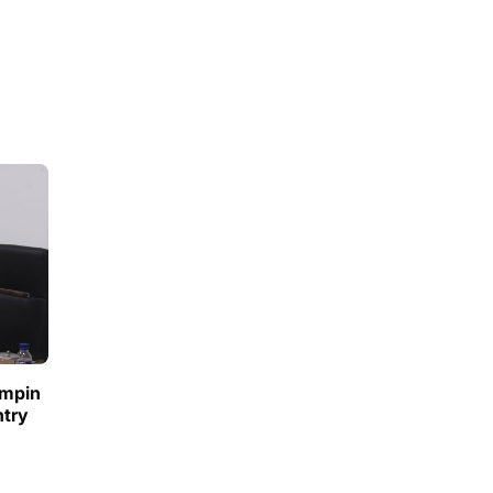
impin
ntry