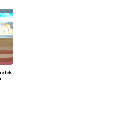
imtek
a