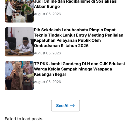
Judi Online dan Radikalisme di Sosialisasi
Akbar Bungo
August 05, 2026
BERITA
Plh Sekdakab Labuhanbatu Pimpin Rapat
Teknis Tindak Lanjut Entry Meeting Penilaian
Kepatuhan Pelayanan Publik Oleh
Ombudsman RI tahun 2026
August 05, 2026
BERITA
TP PKK Jambi Gandeng DLH dan OJK Edukasi
Warga Kelola Sampah hingga Waspada
Keuangan Ilegal
August 05, 2026
See All
Failed to load posts.