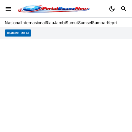
Nasional
Internasional
Riau
Jambi
Sumut
Sumsel
Sumbar
Kepri
HEADLINE HARI INI