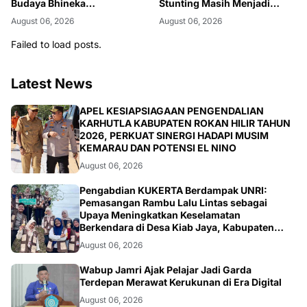
Budaya Bhineka
Stunting Masih Menjadi
Kebangsaan, Harmoni
Tantangan Bersama
August 06, 2026
August 06, 2026
Bhinneka Tunggal Ika
Terpatri di Tanjab Barat
Failed to load posts.
Latest News
BERITA
APEL KESIAPSIAGAAN PENGENDALIAN
KARHUTLA KABUPATEN ROKAN HILIR TAHUN
2026, PERKUAT SINERGI HADAPI MUSIM
KEMARAU DAN POTENSI EL NINO
August 06, 2026
ARTIKEL
Pengabdian KUKERTA Berdampak UNRI:
Pemasangan Rambu Lalu Lintas sebagai
Upaya Meningkatkan Keselamatan
Berkendara di Desa Kiab Jaya, Kabupaten
Pelalawan
August 06, 2026
BERITA
Wabup Jamri Ajak Pelajar Jadi Garda
Terdepan Merawat Kerukunan di Era Digital
August 06, 2026