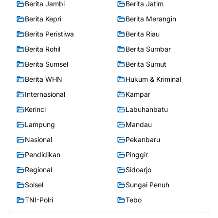
Berita Jambi
Berita Jatim
Berita Kepri
Berita Merangin
Berita Peristiwa
Berita Riau
Berita Rohil
Berita Sumbar
Berita Sumsel
Berita Sumut
Berita WHN
Hukum & Kriminal
Internasional
Kampar
Kerinci
Labuhanbatu
Lampung
Mandau
Nasional
Pekanbaru
Pendidikan
Pinggir
Regional
Sidoarjo
Solsel
Sungai Penuh
TNI-Polri
Tebo