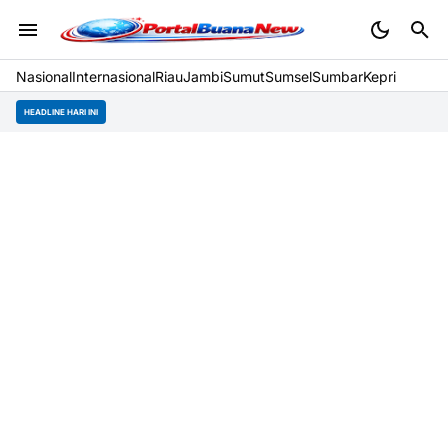
Nasional
Internasional
Riau
Jambi
Sumut
Sumsel
Sumbar
Kepri
HEADLINE HARI INI