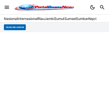
Nasional
Internasional
Riau
Jambi
Sumut
Sumsel
Sumbar
Kepri
HEADLINE HARI INI