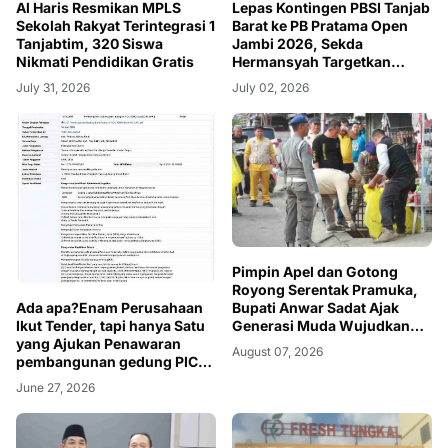
Lepas Kontingen PBSI Tanjab
Al Haris Resmikan MPLS
Barat ke PB Pratama Open
Sekolah Rakyat Terintegrasi 1
Jambi 2026, Sekda
Tanjabtim, 320 Siswa
Hermansyah Targetkan
Nikmati Pendidikan Gratis
Prestasi dan Jaga Nama
July 02, 2026
July 31, 2026
Daerah
Pimpin Apel dan Gotong
Royong Serentak Pramuka,
Ada apa?Enam Perusahaan
Bupati Anwar Sadat Ajak
Ikut Tender, tapi hanya Satu
Generasi Muda Wujudkan
yang Ajukan Penawaran
Dasa Darma Melalui Aksi
August 07, 2026
pembangunan gedung PICU
Nyata Peduli Lingkungan
RSUD daud arif
June 27, 2026