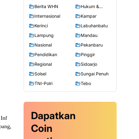
Berita WHN
Hukum &
Kriminal
Internasional
Kampar
Kerinci
Labuhanbatu
Lampung
Mandau
Nasional
Pekanbaru
Pendidikan
Pinggir
Regional
Sidoarjo
Solsel
Sungai Penuh
TNI-Polri
Tebo
Dapatkan
Inf
Coin
bang,