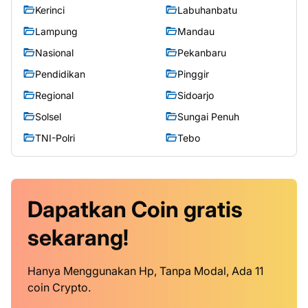
Kerinci
Labuhanbatu
Lampung
Mandau
Nasional
Pekanbaru
Pendidikan
Pinggir
Regional
Sidoarjo
Solsel
Sungai Penuh
TNI-Polri
Tebo
Dapatkan
Coin
gratis
sekarang!
Hanya Menggunakan Hp, Tanpa Modal, Ada 11
coin Crypto.