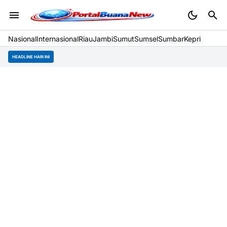
Nasional
Internasional
Riau
Jambi
Sumut
Sumsel
Sumbar
Kepri
HEADLINE HARI INI