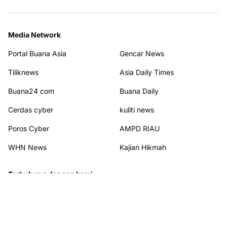
Media Network
Portal Buana Asia
Gencar News
Tiliknews
Asia Daily Times
Buana24 com
Buana Daily
Cerdas cyber
kuliti news
Poros Cyber
AMPD RIAU
WHN News
Kajian Hikmah
Terhubung dengan kami
© 2026
PORTAL BUANA NEW
from
Portal Buana New
. All rights reserved.