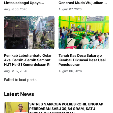
Lintas sebagai Upaya
Generasi Muda Wujudkan
Meningkatkan Keselamatan
Dasa Darma Melalui Aksi
August 06, 2026
August 07, 2026
Berkendara di Desa Kiab
Nyata Peduli Lingkungan
Jaya, Kabupaten Pelalawan
Pemkab Labuhanbatu Gelar
Tanah Kas Desa Sukarejo
Aksi Bersih-Bersih Sambut
Kembali Dikuasai Desa Usai
HUT Ke-81 Kemerdekaan RI
Penelusuran
August 07, 2026
August 06, 2026
Failed to load posts.
Latest News
BERITA
SATRES NARKOBA POLRES ROHIL UNGKAP
PEREDARAN SABU 39,84 GRAM, SATU