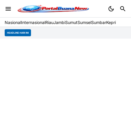
Nasional
Internasional
Riau
Jambi
Sumut
Sumsel
Sumbar
Kepri
HEADLINE HARI INI