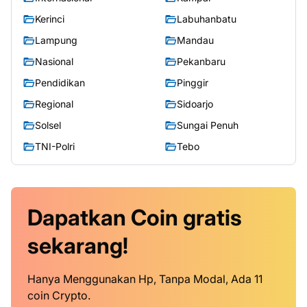
Kerinci
Labuhanbatu
Lampung
Mandau
Nasional
Pekanbaru
Pendidikan
Pinggir
Regional
Sidoarjo
Solsel
Sungai Penuh
TNI-Polri
Tebo
Dapatkan
Coin
gratis
sekarang!
Hanya Menggunakan Hp, Tanpa Modal, Ada 11
coin Crypto.