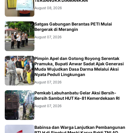
TERSANGKA DIAMANKAN
August 08, 2026
BANGKO
Satgas Gabungan Berantas PETI Mulai
Bergerak di Merangin
August 07, 2026
BERITA
Pimpin Apel dan Gotong Royong Serentak
Pramuka, Bupati Anwar Sadat Ajak Generasi
Muda Wujudkan Dasa Darma Melalui Aksi
Nyata Peduli Lingkungan
August 07, 2026
BERITA
Pemkab Labuhanbatu Gelar Aksi Bersih-
Bersih Sambut HUT Ke-81 Kemerdekaan RI
August 07, 2026
BERITA
Babinsa dan Warga Lanjutkan Pembangunan
RTLH di Singkut Meski Karya Bakti TNI AD